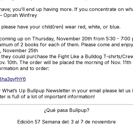
have; you’ll end up having more. If you concentrate on wha
 – Oprah Winfrey
please have your child(ren) wear red, white, or blue.
oming up on Thursday, November 20th from 5:30 - 7:00 p
imum of 2 books for each of them. Please come and enjoy t
y, November 25th
they could purchase the Fight Like a Bulldog T-shirts/Cre
v. 10th. The order will be placed the morning of Nov. 11th 
formation and to order:
B8ha3qvfhY6
y What’s Up Bullpup Newsletter in your email please let us
r is full of a lot of important information!
¿Qué pasa Bullpup?
Edición 57 Semana del: 3 al 7 de noviembre