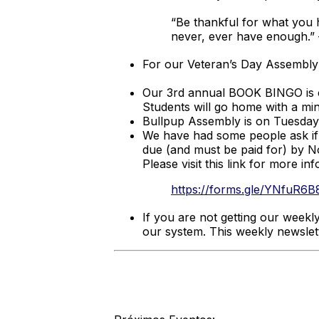
“Be thankful for what you 
never, ever have enough.”
For our Veteran’s Day Assembly 
Our 3rd annual BOOK BINGO is c
Students will go home with a min
Bullpup Assembly is on Tuesda
We have had some people ask if 
due (and must be paid for) by No
Please visit this link for more in
https://forms.gle/YNfuR6
If you are not getting our weekl
our system. This weekly newslette