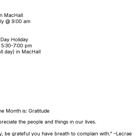
in MacHall
bly @ 9:00 am
 Day Holiday
 5:30-7:00 pm
ll day) in MacHall
he Month is: Gratitude
reciate the people and things in our lives.
, be grateful you have breath to complain with.” –Lecrae